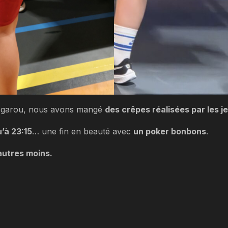
oup garou, nous avons mangé
des crêpes réalisées par les j
u’à 23:15
… une fin en beauté avec
un poker bonbons
.
autres moins.