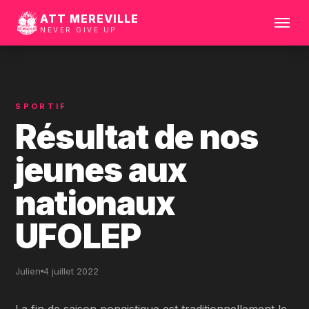
ATT MEREVILLE
NEVER GIVE UP
Ouvrir
le
menu
SPORTIF
Résultat de nos
jeunes aux
nationaux
UFOLEP
Julien
4 juillet 2022