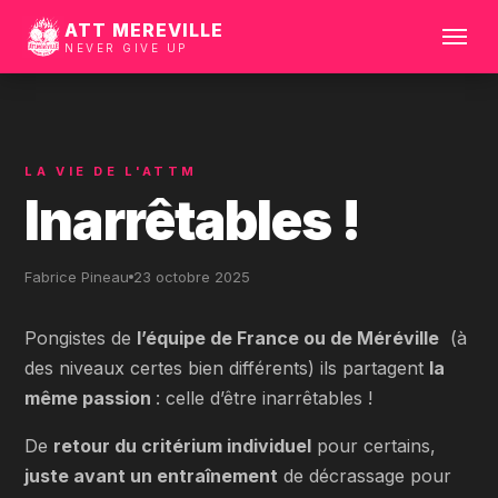
ATT MEREVILLE
NEVER GIVE UP
Ouvrir
le
menu
LA VIE DE L'ATTM
Inarrêtables !
Fabrice Pineau
23 octobre 2025
Pongistes de
l’équipe de France ou de Méréville
(à
des niveaux certes bien différents) ils partagent
la
même passion
: celle d’être inarrêtables !
De
retour du critérium individuel
pour certains,
juste avant un entraînement
de décrassage pour